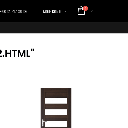
0
+48 34 317 36 39
MOJE KONTO
2.HTML"