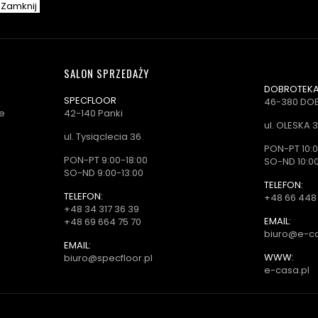
Zamknij
SALON SPRZEDAŻY
DOBROTEKA 
SPECFLOOR
46-380 DO
e
42-140 Panki
ul. OLESKA 
ul. Tysiąclecia 36
PON-PT 10:0
PON-PT 9:00-18:00
SO-ND 10:00
SO-ND 9:00-13:00
TELEFON:
TELEFON:
+48 66 448
+48 34 317 36 39
EMAIL:
+48 69 664 75 70
biuro@e-ca
EMAIL:
WWW:
biuro@specfloor.pl
e-casa.pl