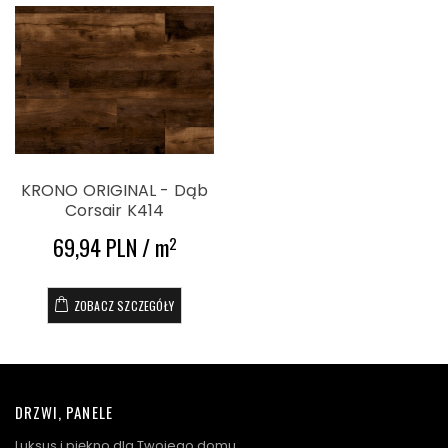
KRONO ORIGINAL - Dąb
Corsair K414
69,94 PLN / m
2
ZOBACZ SZCZEGÓŁY
DRZWI, PANELE
Luksus i piękno dla Twojego domu.