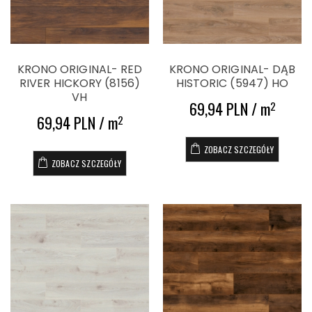
KRONO ORIGINAL- RED
KRONO ORIGINAL- DĄB
RIVER HICKORY (8156)
HISTORIC (5947) HO
VH
69,94 PLN / m
2
69,94 PLN / m
2
ZOBACZ SZCZEGÓŁY
ZOBACZ SZCZEGÓŁY