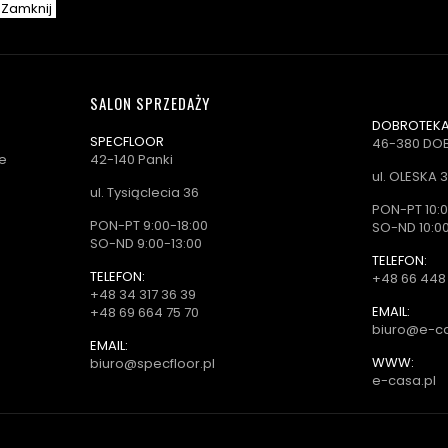
Zamknij
SALON SPRZEDAŻY
DOBROTEKA 
SPECFLOOR
46-380 DO
e
42-140 Panki
ul. OLESKA 
ul. Tysiąclecia 36
PON-PT 10:0
PON-PT 9:00-18:00
SO-ND 10:00
SO-ND 9:00-13:00
TELEFON:
TELEFON:
+48 66 448
+48 34 317 36 39
EMAIL:
+48 69 664 75 70
biuro@e-ca
EMAIL:
WWW:
biuro@specfloor.pl
e-casa.pl