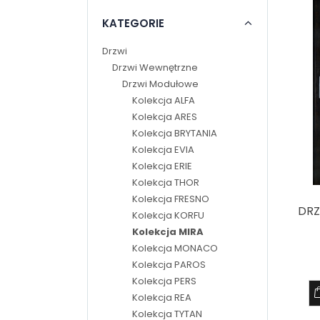
KATEGORIE
Drzwi
Drzwi Wewnętrzne
Drzwi Modułowe
Kolekcja ALFA
Kolekcja ARES
Kolekcja BRYTANIA
Kolekcja EVIA
Kolekcja ERIE
Kolekcja THOR
Kolekcja FRESNO
DRZ
Kolekcja KORFU
Kolekcja MIRA
Kolekcja MONACO
Kolekcja PAROS
Kolekcja PERS
Kolekcja REA
Kolekcja TYTAN