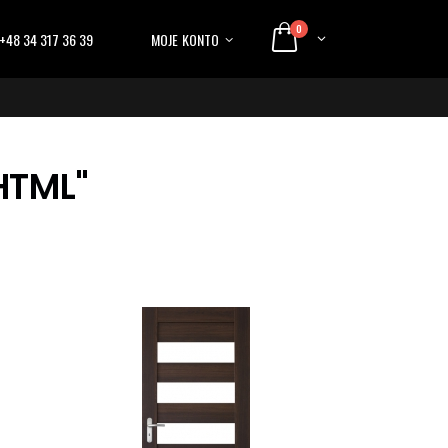
0
+48 34 317 36 39
MOJE KONTO
HTML"