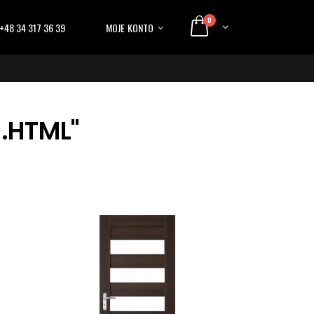
0
+48 34 317 36 39
MOJE KONTO
.HTML"