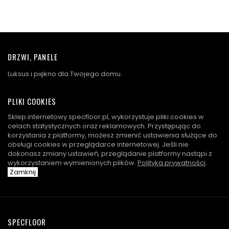
DRZWI, PANELE
Luksus i piękno dla Twojego domu.
PLIKI COOKIES
Sklep internetowy specfloor.pl, wykorzystuje pliki cookies w
celach statystycznych oraz reklamowych. Przystępując do
korzystania z platformy, możesz zmienić ustawienia służące do
obsługi cookies w przeglądarce internetowej. Jeśli nie
dokonasz zmiany ustawień, przeglądanie platformy nastąpi z
wykorzystaniem wymienionych plików.
Polityka prywatności
.
Zamknij
SPECFLOOR