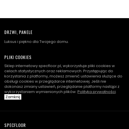
DRZWI, PANELE
Luksus i piękno dla Twojego domu.
PLIKI COOKIES
Sklep internetowy specfloor.pl, wykorzystuje pliki cookies w
celach statystycznych oraz reklamowych. Przystępując do
korzystania z platformy, możesz zmienić ustawienia służące do
obsługi cookies w przeglądarce internetowej. Jeśli nie
dokonasz zmiany ustawień, przeglądanie platformy nastąpi z
wykorzystaniem wymienionych plików.
Polityka prywatności
.
Zamknij
SPECFLOOR