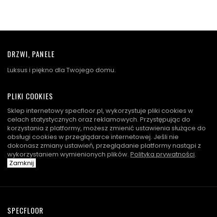
DRZWI, PANELE
Luksus i piękno dla Twojego domu.
PLIKI COOKIES
Sklep internetowy specfloor.pl, wykorzystuje pliki cookies w
celach statystycznych oraz reklamowych. Przystępując do
korzystania z platformy, możesz zmienić ustawienia służące do
obsługi cookies w przeglądarce internetowej. Jeśli nie
dokonasz zmiany ustawień, przeglądanie platformy nastąpi z
wykorzystaniem wymienionych plików.
Polityka prywatności
.
Zamknij
SPECFLOOR