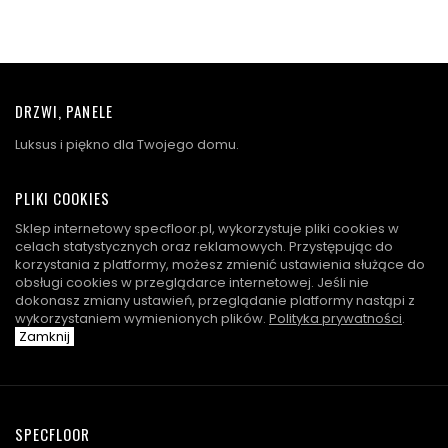
DRZWI, PANELE
Luksus i piękno dla Twojego domu.
PLIKI COOKIES
Sklep internetowy specfloor.pl, wykorzystuje pliki cookies w
celach statystycznych oraz reklamowych. Przystępując do
korzystania z platformy, możesz zmienić ustawienia służące do
obsługi cookies w przeglądarce internetowej. Jeśli nie
dokonasz zmiany ustawień, przeglądanie platformy nastąpi z
wykorzystaniem wymienionych plików.
Polityka prywatności
.
Zamknij
SPECFLOOR