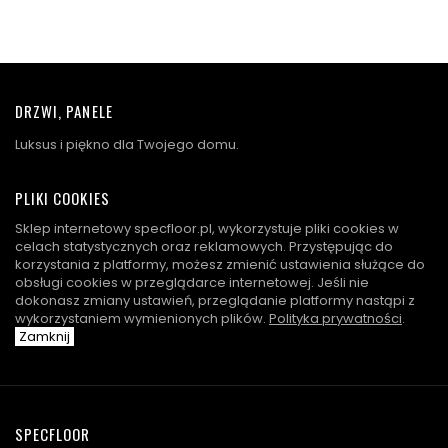
DRZWI, PANELE
Luksus i piękno dla Twojego domu.
PLIKI COOKIES
Sklep internetowy specfloor.pl, wykorzystuje pliki cookies w
celach statystycznych oraz reklamowych. Przystępując do
korzystania z platformy, możesz zmienić ustawienia służące do
obsługi cookies w przeglądarce internetowej. Jeśli nie
dokonasz zmiany ustawień, przeglądanie platformy nastąpi z
wykorzystaniem wymienionych plików.
Polityka prywatności
.
Zamknij
SPECFLOOR