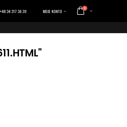
0
+48 34 317 36 39
MOJE KONTO
11.HTML"