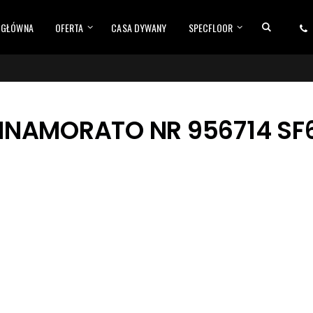
 GŁÓWNA
OFERTA
CASA DYWANY
SPECFLOOR
NNAMORATO NR 956714 SF6