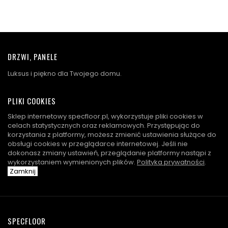
DRZWI, PANELE
Luksus i piękno dla Twojego domu.
PLIKI COOKIES
Sklep internetowy specfloor.pl, wykorzystuje pliki cookies w
celach statystycznych oraz reklamowych. Przystępując do
korzystania z platformy, możesz zmienić ustawienia służące do
obsługi cookies w przeglądarce internetowej. Jeśli nie
dokonasz zmiany ustawień, przeglądanie platformy nastąpi z
wykorzystaniem wymienionych plików.
Polityka prywatności
.
Zamknij
SPECFLOOR