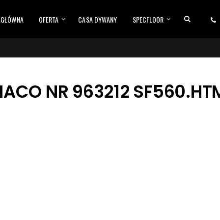
 GŁÓWNA
OFERTA
CASA DYWANY
SPECFLOOR
IACO NR 963212 SF560.HT