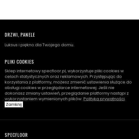
DRZWI, PANELE
Luksus i piękno dla Twojego domu.
PLIKI COOKIES
Sklep internetowy specfloor.pl, wykorzystuje pliki cookies w
celach statystycznych oraz reklamowych. Przystępując do
korzystania z platformy, możesz zmienić ustawienia służące do
obsługi cookies w przeglądarce internetowej. Jeśli nie
dokonasz zmiany ustawień, przeglądanie platformy nastąpi z
wykorzystaniem wymienionych plików.
Polityka prywatności
.
Zamknij
SPECFLOOR