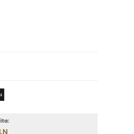
KA
ita:
PLN