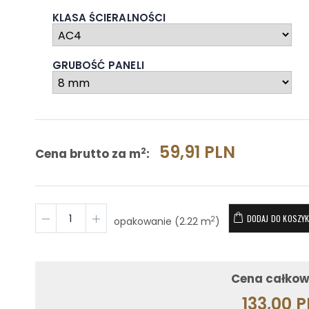
KLASA ŚCIERALNOŚCI
GRUBOŚĆ PANELI
59,91 PLN
Cena brutto za m
:
2
DODAJ DO KOSZY
opakowanie (2.22 m
)
2
Cena całkow
133,00 