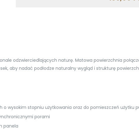
skonale odzwierciedlających naturę. Matowa powierzchnia połąc
esek, aby nadać podłodze naturalny wygląd i strukturę powierzch
 wysokim stopniu użytkowania oraz do pomieszczeń użytku pu
synchronicznymi porami
h panela