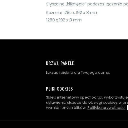
Słyszalne „kliknięcie” podczas łączenia pa
Rozmiar 1285 x 192 x 8 mm
1280 x 192 x 8 mm
DRZWI, PANELE
Luksus i piękno dla Twojego domu.
PLIKI COOKIES
Sklep internetowy specfloor.pl, wykorzystuj
ustawienia służące do obsługi cookies w pr
wymienionych plików.
Polityka prywatności
.